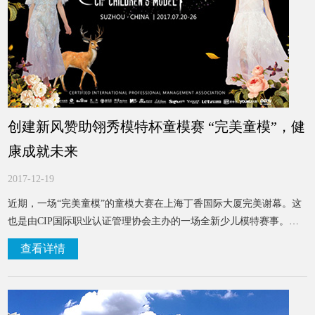
创建新风赞助翎秀模特杯童模赛 “完美童模”，健
康成就未来
2017-12-19
近期，一场“完美童模”的童模大赛在上海丁香国际大厦完美谢幕。这
也是由CIP国际职业认证管理协会主办的一场全新少儿模特赛事。完
美童模赛事从2017年2月到7月，面向全国招募50个省市分赛区。据统
查看详情
计，累积有10万人海选、300场海选、100场复赛、50场地方决赛，是
一场融合时尚、文化的少儿界时尚盛事，是充分展现少儿健康活力的
有益活动。