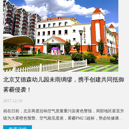
北京艾德森幼儿园未雨绸缪，携手创建共同抵御
雾霾侵袭！
2017-12-19
就在日前，北京再度拉响空气质量重污染黄色警报，局部地区甚至升
级为大雾橙色预警。空气能见度差，雾霾PM2.5超标，势必给健康带
来危害。