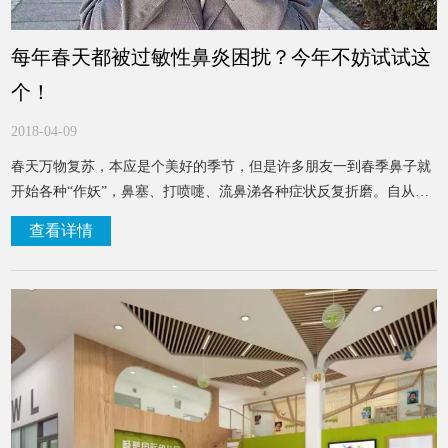
每年春天都被过敏性鼻炎困扰？今年不妨试试这
个！
2018-04-09
春天万物复苏，本应是个美好的季节，但是许多朋友一到春季鼻子就
开始各种“作妖”，鼻塞、打喷嚏、流鼻涕各种症状反复折磨。自从安
装了家居蓝新风机，不管是否有雾霾天，每天坚持使用。家居蓝具有
查看详情
五层高效率过滤功能，不仅过滤PM2.5，空气中的尘螨、细菌、花粉
等易过敏物都被过滤网拦截，过敏源减少了，当然减少了过敏性鼻炎
发作的机会。